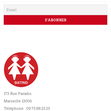
Sciences
PARAÎTRE
humaines
CONTACT
173 Rue Paradis
Marseille 13006
Téléphone : 09.73.88.25.25