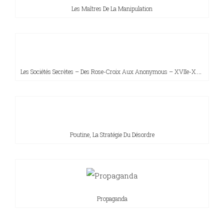
Les Maîtres De La Manipulation
L
Es Sociétés Secrètes – Des Rose-Croix Aux Anonymous – XVIIe-XXIe Siècle
Poutine, La Stratégie Du Désordre
Propaganda