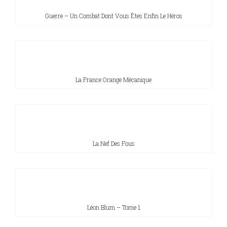
Guerre – Un Combat Dont Vous Êtes Enfin Le Héros
Sciences
PARAÎTRE
humaines
CONTACT
La France Orange Mécanique
La Nef Des Fous
Léon Blum – Tome 1