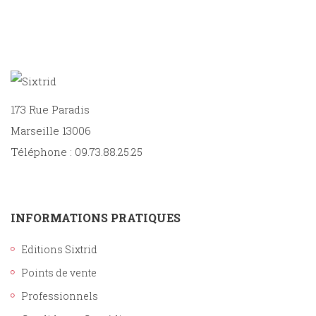
Sciences
PARAÎTRE
humaines
CONTACT
173 Rue Paradis
Marseille 13006
Téléphone : 09.73.88.25.25
INFORMATIONS PRATIQUES
Editions Sixtrid
Points de vente
Professionnels