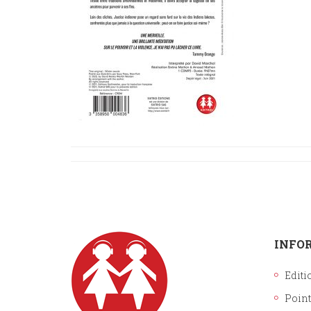
INFO
Editi
Point