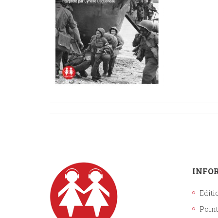
INFO
Editi
Point