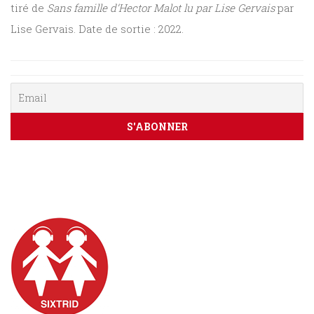
tiré de
Sans famille d’Hector Malot lu par Lise Gervais
par
Sciences
Lise Gervais. Date de sortie : 2022.
PARAÎTRE
humaines
CONTACT