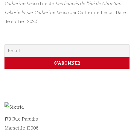
Catherine Lecoq
tiré de
Les fiancés de l’été de Christian
Sciences
Laborie lu par Catherine Lecoq
par Catherine Lecoq. Date
PARAÎTRE
de sortie : 2022.
humaines
CONTACT
173 Rue Paradis
Marseille 13006