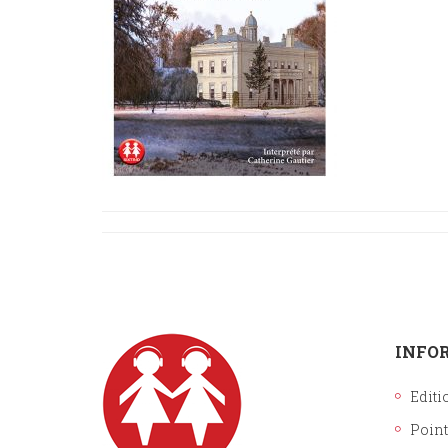
INFO
Editi
Point