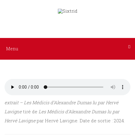
Tous
Menu
les
ACCUEIL
livres
Littérature
AUTEURS
Menu
Policier
INTERPRÈTES
/
Suspense
NOS
Histoire
LIVRES
extrait – Les Médicis d’Alexandre Dumas lu par Hervé
Sciences
Lavigne
tiré de
Les Médicis d’Alexandre Dumas lu par
AUDIO
humaines
Hervé Lavigne
par Hervé Lavigne. Date de sortie : 2024.
A