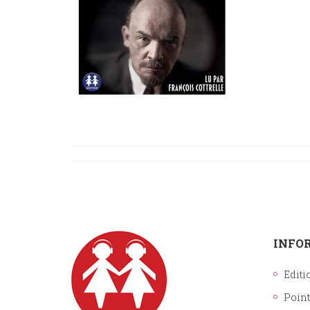
INFO
Editi
Point