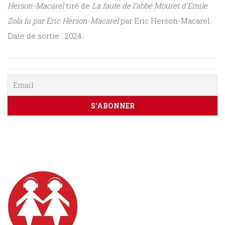
Herson-Macarel
tiré de
La faute de l’abbé Mouret d’Emile
Sciences
Zola lu par Eric Herson-Macarel
par Eric Herson-Macarel.
PARAÎTRE
Date de sortie : 2024.
humaines
CONTACT