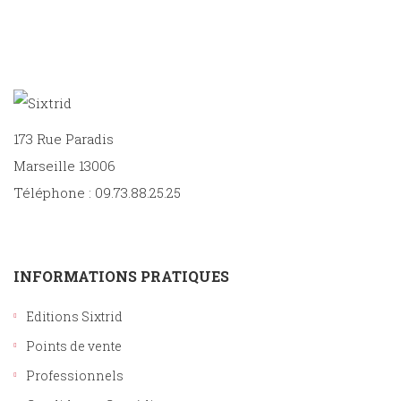
Sciences
PARAÎTRE
humaines
CONTACT
173 Rue Paradis
Marseille 13006
Téléphone : 09.73.88.25.25
INFORMATIONS PRATIQUES
Editions Sixtrid
Points de vente
Professionnels