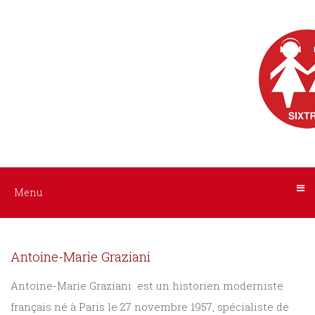
Menu
Nos
livres
audio
ACCUEIL
AUTEURS
Tous
les
INTERPRÈTES
livres
NOS
Menu
Littérature
LIVRES
Policier
Antoine-Marie Graziani
/
AUDIO
Suspense
Antoine-Marie Graziani est un historien moderniste
français né à Paris le 27 novembre 1957, spécialiste de
A
Histoire