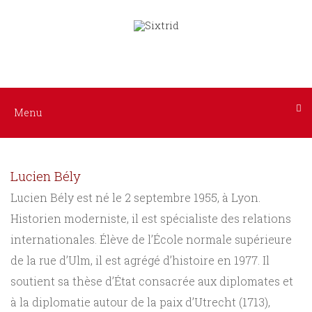
Menu
Nos
livres
audio
ACCUEIL
AUTEURS
Tous
Menu
les
INTERPRÈTES
livres
Lucien Bély
NOS
Littérature
Lucien Bély est né le 2 septembre 1955, à Lyon.
Historien moderniste, il est spécialiste des relations
LIVRES
Policier
internationales. Élève de l’École normale supérieure
/
de la rue d’Ulm, il est agrégé d’histoire en 1977. Il
AUDIO
soutient sa thèse d’État consacrée aux diplomates et
Suspense
à la diplomatie autour de la paix d’Utrecht (1713),
A
Histoire