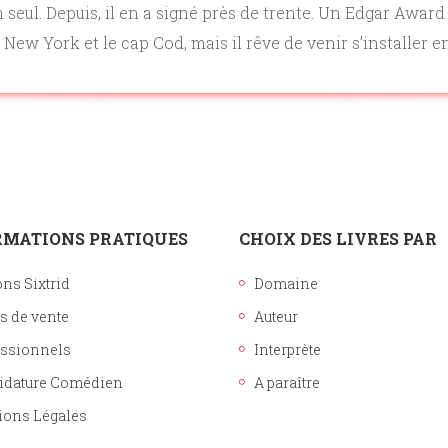
Histoire
un seul. Depuis, il en a signé près de trente. Un Edgar Awa
 New York et le cap Cod, mais il rêve de venir s’installer e
Sciences humaines
RMATIONS PRATIQUES
CHOIX DES LIVRES PAR
ons Sixtrid
Domaine
s de vente
Auteur
essionnels
Interprète
idature Comédien
A paraître
ions Légales