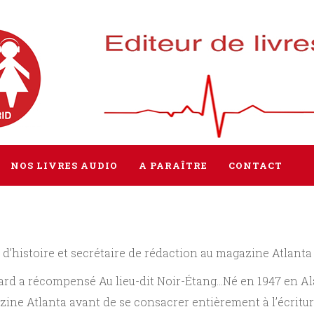
NOS LIVRES AUDIO
A PARAÎTRE
CONTACT
Tous les livres
 d’histoire et secrétaire de rédaction au magazine Atlant
Littérature
ward a récompensé Au lieu-dit Noir-Étang…Né en 1947 en A
Policier / Suspense
azine Atlanta avant de se consacrer entièrement à l’écrit