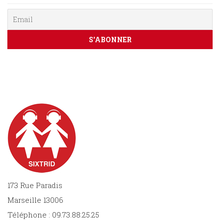
Sciences
PARAÎTRE
humaines
CONTACT
173 Rue Paradis
Marseille 13006
Téléphone : 09.73.88.25.25