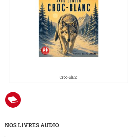
Sciences
PARAÎTRE
humaines
CONTACT
Croc-Blanc
NOS LIVRES AUDIO