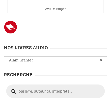
Sciences
Avis De Tempête
PARAÎTRE
humaines
CONTACT
NOS LIVRES AUDIO
Alain Granier
×
RECHERCHE
Recherche
de
produits