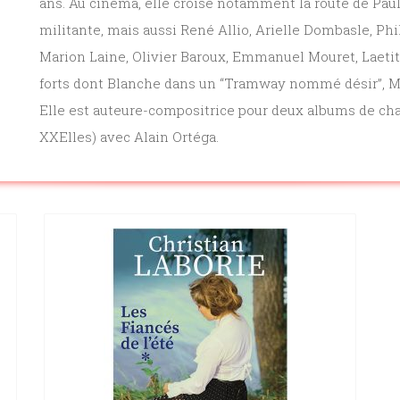
Histoire
ans. Au cinéma, elle croise notamment la route de Paul
militante, mais aussi René Allio, Arielle Dombasle, Phi
Sciences humaines
Marion Laine, Olivier Baroux, Emmanuel Mouret, Laetitia
forts dont Blanche dans un “Tramway nommé désir”, M
Elle est auteure-compositrice pour deux albums de cha
XXElles) avec Alain Ortéga.