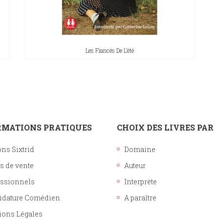
Les Fiancés De L’été
RMATIONS PRATIQUES
CHOIX DES LIVRES PAR
ons Sixtrid
Domaine
s de vente
Auteur
essionnels
Interprète
idature Comédien
A paraître
ions Légales