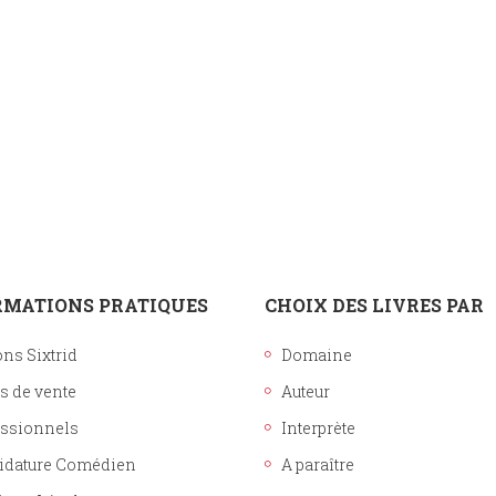
Histoire
Sciences humaines
RMATIONS PRATIQUES
CHOIX DES LIVRES PAR
ons Sixtrid
Domaine
s de vente
Auteur
essionnels
Interprète
idature Comédien
A paraître