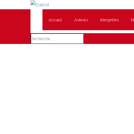
Accueil
Auteurs
Interprètes
N
T
L
P
H
S