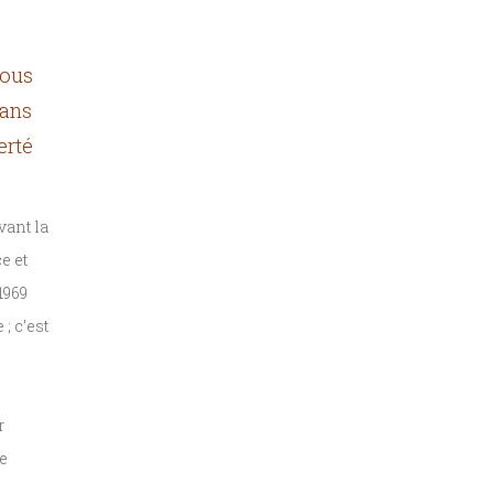
nous
Dans
erté
vant la
e et
1969
; c’est
r
e