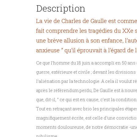
Description
La vie de Charles de Gaulle est comme u
fait comprendre les tragédies du XXe s
une brève allusion à son enfance, l’au
anxieuse ” qu’il éprouvait à l’égard de 
Ce que l’homme du 18 juin a accompli en 50 ans a 
guerre, extérieure et civile ; devant les division
l’aliénation par la technologie. A cela il voulut ré
après le référendum perdu, De Gaulle est à nouvea
que, dit-il, ” ce qui est en cause, c’est la conditi
Tout en retraçant avec brio les principales étapes
magnifiquement écrite, est celle d’une conviction,
moments douloureuse, de notre démocratie -une d
nihilisme.