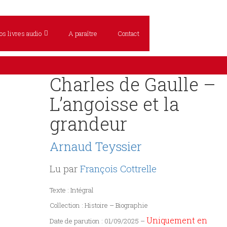
os livres audio
A paraître
Contact
Charles de Gaulle –
ous les livres
L’angoisse et la
ittérature
grandeur
olicier / Suspense
Arnaud Teyssier
istoire
Lu par
François Cottrelle
ciences humaines
Texte : Intégral
Collection : Histoire – Biographie
Uniquement en
Date de parution : 01/09/2025 –