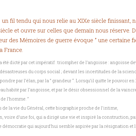
n fil tendu qui nous relie au XIXe siècle finissant, 
iècle et ouvre sur celles que demain nous réserve. 
teur des Mémoires de guerre évoque ” une certaine fi
la France.
été dicté par cet impératif : triompher de l’angoisse : angoisse de
s désastreuses du corps social ; devant les incertitudes de la scienc
pondre par l’élan, par la ” grandeur “. Lorsqu’il quitte le pouvoir en 
u habité par l’angoisse, et par le désir obsessionnel de la vaincre 
on de l’homme. ”
 de la vie du Général, cette biographie proche de l’intime,
 voire d’une foi, qui a dirigé une vie et inspiré la construction, pa
émocratie qui aujourd’hui semble aspirée par la résignation et l