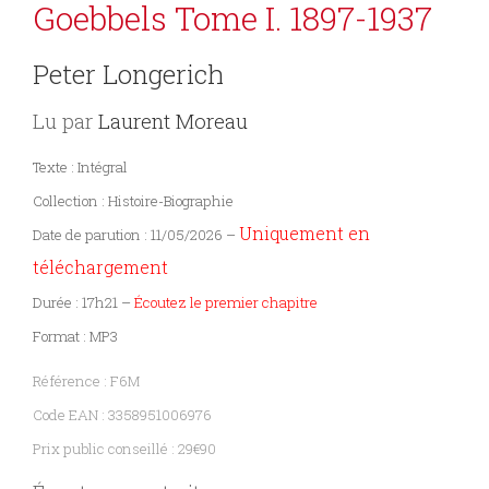
Goebbels Tome I. 1897-1937
Peter Longerich
Lu par
Laurent Moreau
Texte : Intégral
Collection : Histoire-Biographie
Uniquement en
Date de parution : 11/05/2026 –
téléchargement
Durée : 17h21 –
Écoutez le premier chapitre
Format : MP3
Référence : F6M
Code EAN : 3358951006976
Prix public conseillé : 29€90