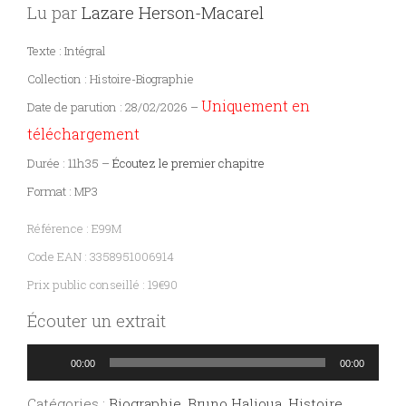
Lu par
Lazare Herson-Macarel
Sciences
PARAÎTRE
Texte : Intégral
humaines
Collection : Histoire-Biographie
CONTACT
Uniquement en
Date de parution : 28/02/2026 –
téléchargement
Durée : 11h35 –
Écoutez le premier chapitre
Format : MP3
Référence : E99M
Code EAN : 3358951006914
Prix public conseillé : 19€90
Écouter un extrait
Lecteur
00:00
00:00
audio
Catégories :
Biographie
,
Bruno Halioua
,
Histoire
,