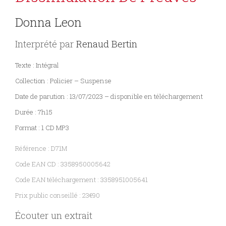
Sciences
Donna Leon
PARAÎTRE
humaines
Interprété par
Renaud Bertin
CONTACT
Texte : Intégral
Collection : Policier – Suspense
Date de parution : 13/07/2023 – disponible en téléchargement
Durée : 7h15
Format : 1 CD MP3
Référence : D71M
Code EAN CD : 3358950005642
Code EAN téléchargement : 3358951005641
Prix public conseillé : 23€90
Écouter un extrait