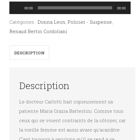
Lecteur
00:00
00:00
audio
Catégories :
Donna Leon
,
Policier - Suspense
,
Renaud Bertin Cordoliani
DESCRIPTION
Description
Le docteur Carlotti hait copieusement sa
patiente Maria Grazia Battestini. Comme tous
ceux qui se voient contraints de la côtoyer, car
la vieille femme est aussi avare qu’acariâtre.
C’est toujours à reculons qu’il se rend à sa