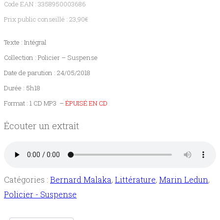
Code EAN : 3358950003686
A
paraître
Prix public conseillé : 23,90€
Texte : Intégral
Contact
Collection : Policier – Suspense
Date de parution : 24/05/2018
Durée : 5h18
Format : 1 CD MP3 –
ÉPUISÉ EN CD
Écouter un extrait
Catégories :
Bernard Malaka
,
Littérature
,
Marin Ledun
,
Policier - Suspense