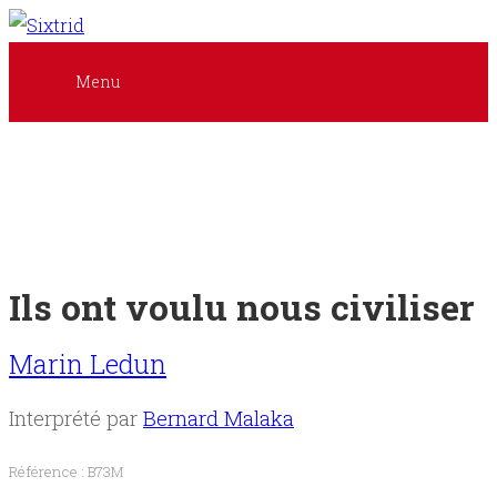
Tous
Menu
les
livres
Menu
Littérature
Accueil
Policier
/
Auteurs
Suspense
Ils ont voulu nous civiliser
Histoire
Interprètes
Marin Ledun
Sciences
humaines
Nos
livres
Interprété par
Bernard Malaka
audio
Référence : B73M