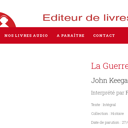
NOS LIVRES AUDIO
A PARAÎTRE
CONTACT
La Guerr
Tous les livres
Littérature
John Keeg
Policier / Suspense
Interprété par
Histoire
Texte : Intégral
Sciences humaines
Collection : Histoire
Date de parution : 2