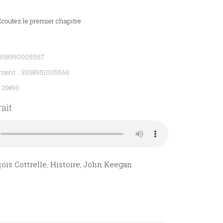
coutez le premier chapitre
3358950005567
ement : 3358951005566
: 29€90
ait
ois Cottrelle
,
Histoire
,
John Keegan