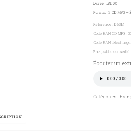
Durée : 18h50
Format : 2 CD MP3 –
É
Référence : D63M
Code EAN CD MP3 : 
Code EAN télécharg
Prix public conseillé 
Écouter un extr
Catégories :
Franç
SCRIPTION