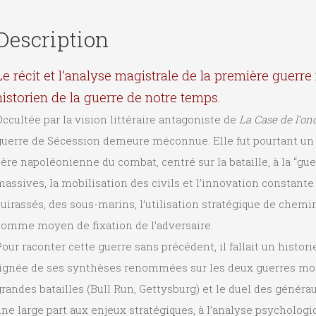
Description
Le récit et l’analyse magistrale de la première guerr
historien de la guerre de notre temps.
ccultée par la vision littéraire antagoniste de
La Case de l’on
guerre de Sécession demeure méconnue. Elle fut pourtant un 
’ère napoléonienne du combat, centré sur la bataille, à la “gu
assives, la mobilisation des civils et l’innovation constant
uirassés, des sous-marins, l’utilisation stratégique de chemin
comme moyen de fixation de l’adversaire.
our raconter cette guerre sans précédent, il fallait un histor
lignée de ses synthèses renommées sur les deux guerres mon
randes batailles (Bull Run, Gettysburg) et le duel des généraux
ne large part aux enjeux stratégiques, à l’analyse psychologi