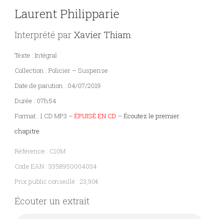
Laurent Philipparie
PARAÎTRE
Interprété par
Xavier Thiam
CONTACT
Texte : Intégral
Collection : Policier – Suspense
Date de parution : 04/07/2019
Durée : 07h54
Format : 1 CD MP3 –
ÉPUISÉ EN CD
–
Écoutez le premier
chapitre
Référence : C10M
Code EAN : 3358950004034
Prix public conseillé : 23,90€
Écouter un extrait