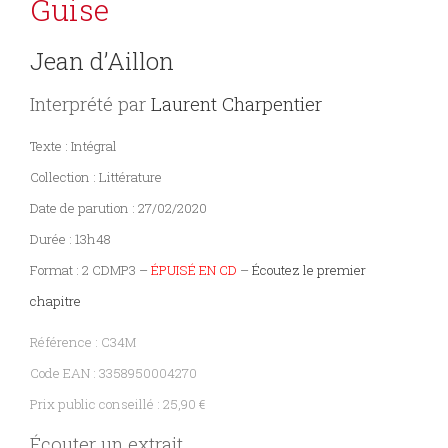
Guise
PARAÎTRE
Jean d’Aillon
Interprété par
Laurent Charpentier
CONTACT
Texte : Intégral
Collection : Littérature
Date de parution : 27/02/2020
Durée : 13h48
Format : 2 CDMP3 –
ÉPUISÉ EN CD
–
Écoutez le premier
chapitre
Référence : C34M
Code EAN : 3358950004270
Prix public conseillé : 25,90 €
Écouter un extrait