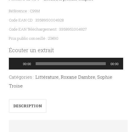
Référence : C99M
Code EAN CD : 3358950004928
Code EAN Téléchargement : 3358951004927
Prix public conseillé : 23€90
Écouter un extrait
Lecteur
00:00
00:00
audio
Catégories :
Littérature
,
Roxane Dambre
,
Sophie
Troise
DESCRIPTION