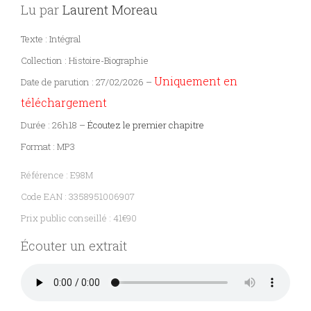
Lu par
Laurent Moreau
Sciences
PARAÎTRE
Texte : Intégral
humaines
Collection : Histoire-Biographie
CONTACT
Uniquement en
Date de parution : 27/02/2026 –
téléchargement
Durée : 26h18 –
Écoutez le premier chapitre
Format : MP3
Référence : E98M
Code EAN : 3358951006907
Prix public conseillé : 41€90
Écouter un extrait