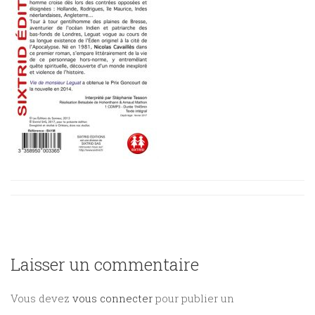
Sciences
PARAÎTRE
humaines
CONTACT
Laisser un commentaire
Vous devez
vous connecter
pour publier un