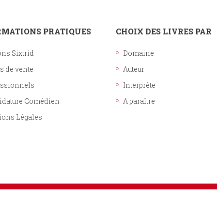
RMATIONS PRATIQUES
CHOIX DES LIVRES PAR
ons Sixtrid
Domaine
s de vente
Auteur
essionnels
Interprète
idature Comédien
A paraître
ions Légales