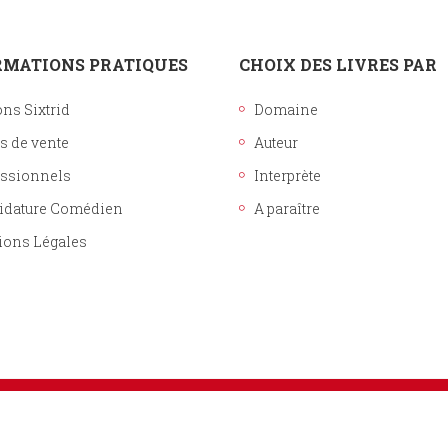
RMATIONS PRATIQUES
CHOIX DES LIVRES PAR
ons Sixtrid
Domaine
s de vente
Auteur
essionnels
Interprète
idature Comédien
A paraître
ions Légales