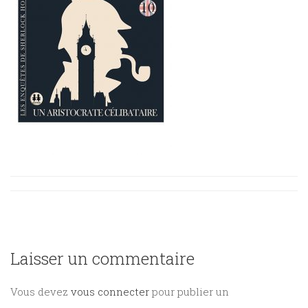
Sciences
PARAÎTRE
humaines
CONTACT
Laisser un commentaire
Vous devez
vous connecter
pour publier un