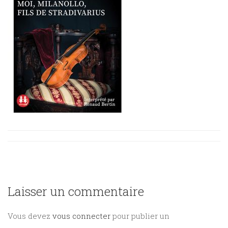
Sciences
PARAÎTRE
humaines
CONTACT
Laisser un commentaire
Vous devez
vous connecter
pour publier un