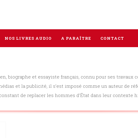
NOS LIVRES AUDIO
A PARAÎTRE
CONTACT
Tous les livres
en, biographe et essayiste français, connu pour ses travaux co
Littérature
médias et la publicité, il s’est imposé comme un auteur de r
onstant de replacer les hommes d’État dans leur contexte hi
Policier / Suspense
Histoire
Sciences humaines