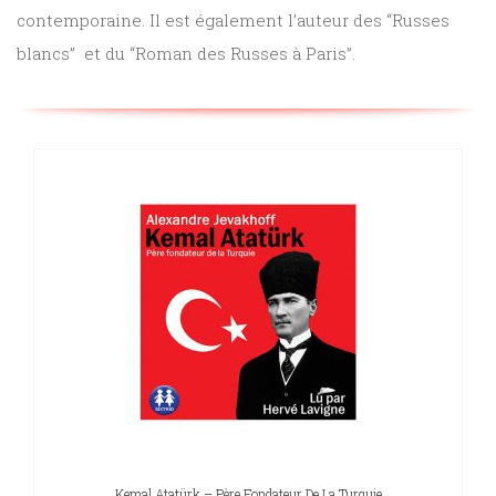
contemporaine. Il est également l’auteur des “Russes
Sciences
blancs” et du “Roman des Russes à Paris”.
PARAÎTRE
humaines
CONTACT
Kemal Atatürk – Père Fondateur De La Turquie