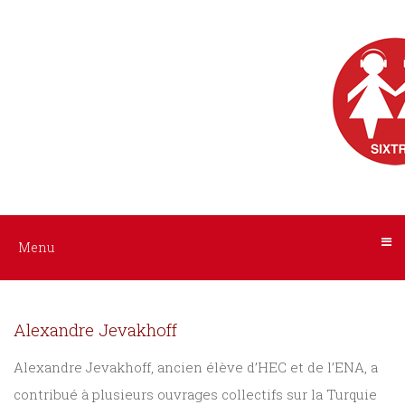
Menu
Nos
livres
audio
ACCUEIL
AUTEURS
Tous
les
INTERPRÈTES
livres
NOS
Menu
Littérature
LIVRES
Policier
Alexandre Jevakhoff
/
AUDIO
Suspense
Alexandre Jevakhoff, ancien élève d’HEC et de l’ENA, a
contribué à plusieurs ouvrages collectifs sur la Turquie
A
Histoire