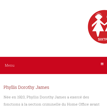
Menu
Nos
livres
audio
ACCUEIL
AUTEURS
Tous
les
INTERPRÈTES
livres
NOS
Menu
Littérature
LIVRES
Policier
Phyllis Dorothy James
/
AUDIO
Suspense
Née en 1920, Phyllis Dorothy James a exercé des
fonctions à la section criminelle du Home Office avant
A
Histoire