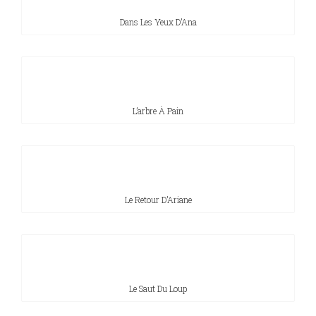
Dans Les Yeux D’Ana
Sciences
PARAÎTRE
humaines
CONTACT
L’arbre À Pain
Le Retour D’Ariane
Le Saut Du Loup