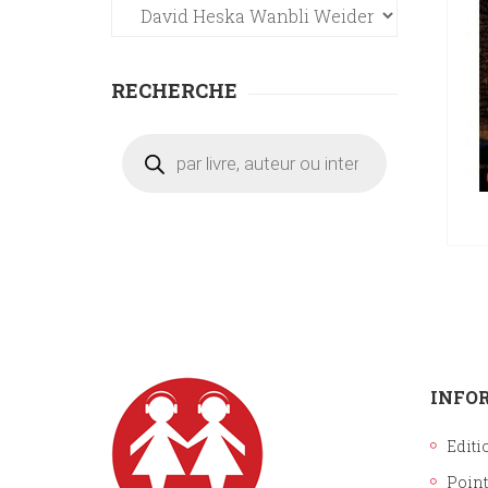
RECHERCHE
Recherche
de
produits
INFO
Editi
Point