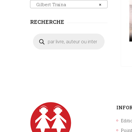
Gilbert Traïna
×
RECHERCHE
Recherche
de
produits
INFO
Editi
Point