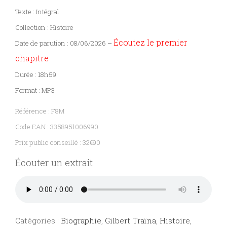
Texte : Intégral
Sciences
PARAÎTRE
Collection : Histoire
humaines
Écoutez le premier
Date de parution : 08/06/2026 –
CONTACT
chapitre
Durée : 18h59
Format : MP3
Référence : F8M
Code EAN : 3358951006990
Prix public conseillé : 32€90
Écouter un extrait
Catégories :
Biographie
,
Gilbert Traïna
,
Histoire
,