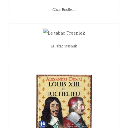
César Birotteau
Sciences
PARAÎTRE
humaines
CONTACT
Le Tabac Tresniek