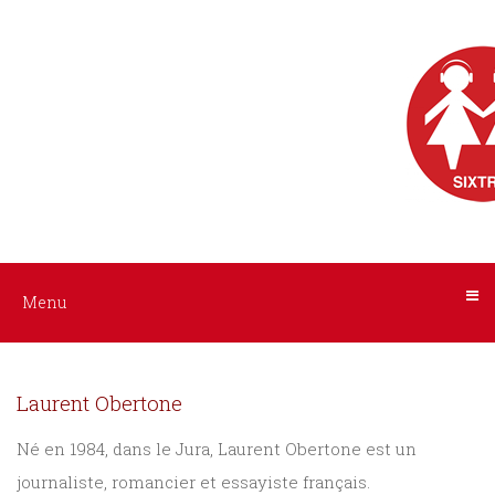
Menu
Nos
livres
audio
ACCUEIL
AUTEURS
Tous
les
INTERPRÈTES
livres
NOS
Menu
Littérature
LIVRES
Policier
Laurent Obertone
/
AUDIO
Suspense
Né en 1984, dans le Jura, Laurent Obertone est un
journaliste, romancier et essayiste français.
A
Histoire