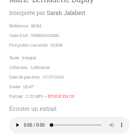
Interprété par
Sarah Jalabert
PARAÎTRE
Référence : B23M
CONTACT
Code EAN : 3358950003181
Prix public conseillé : 23,90€
Texte : Intégral
Collection : Littérature
Date de parution : 07/07/2016
Durée : 11h47
Format : 2 CD MP3 –
ÉPUISÉ EN CD
Écouter un extrait