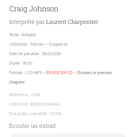
Craig Johnson
PARAÎTRE
Interprété par
Laurent Charpentier
CONTACT
Texte : Intégral
Collection : Policier – Suspense
Date de parution : 28/11/2019
Durée : 9h30
Format : 1 CD MP3 –
ÉPUISÉ EN CD
–
Écoutez le premier
chapitre
Référence : C11M
Code EAN : 3358950004041
Prix public conseillé : 23,90€
Écouter un extrait