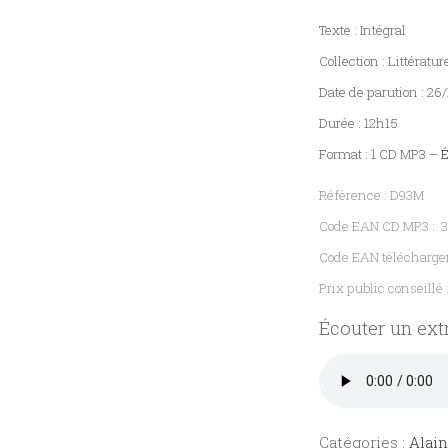
Histoire
Texte : Intégral
Sciences humaines
Collection : Littératur
Date de parution : 2
Durée : 12h15
Format : 1 CD MP3 –
É
Référence : D93M
Code EAN CD MP3 : 
Code EAN télécharg
Prix public conseillé 
Écouter un extr
Catégories :
Alai