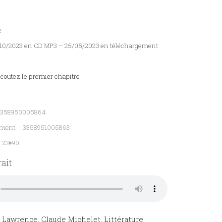
e
6/10/2023 en CD MP3 – 25/05/2023 en téléchargement
coutez le premier chapitre
3358950005864
ement : 3358951005863
: 23€90
ait
n Lawrence
,
Claude Michelet
,
Littérature