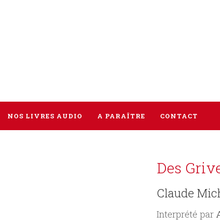
NOS LIVRES AUDIO
A PARAÎTRE
CONTACT
Tous les livres
Des Griv
Littérature
Claude Mic
Policier / Suspense
Interprété par