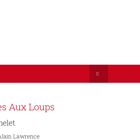
es Aux Loups
helet
Alain Lawrence