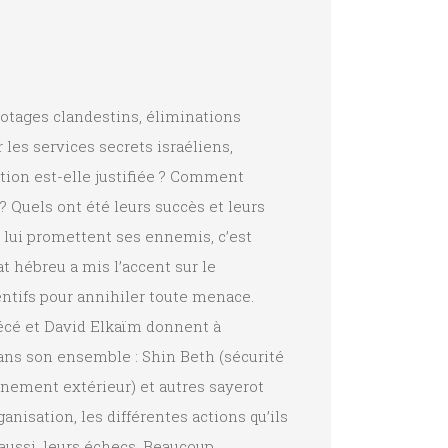
botages clandestins, éliminations
es services secrets israéliens,
ion est-elle justifiée ? Comment
 Quels ont été leurs succès et leurs
e lui promettent ses ennemis, c’est
at hébreu a mis l’accent sur le
ntifs pour annihiler toute menace.
écé et David Elkaïm donnent à
s son ensemble : Shin Beth (sécurité
nement extérieur) et autres sayerot
ganisation, les différentes actions qu’ils
 aussi, leurs échecs. Beaucoup