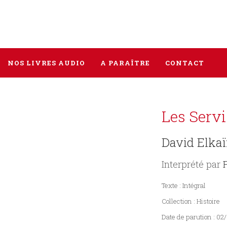
NOS LIVRES AUDIO
A PARAÎTRE
CONTACT
Les Servi
Tous les livres
Littérature
David Elka
Policier / Suspense
Interprété par
Histoire
Texte : Intégral
Sciences humaines
Collection : Histoire
Date de parution : 0