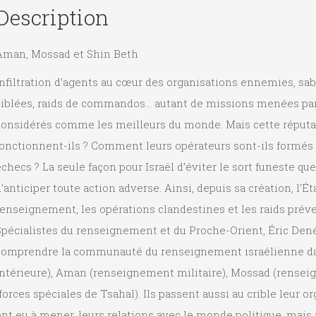
Description
Aman, Mossad et Shin Beth
nfiltration d’agents au cœur des organisations ennemies, sa
ciblées, raids de commandos… autant de missions menées par l
considérés comme les meilleurs du monde. Mais cette réputat
onctionnent-ils ? Comment leurs opérateurs sont-ils formés ?
checs ? La seule façon pour Israël d’éviter le sort funeste qu
’anticiper toute action adverse. Ainsi, depuis sa création, l’Ét
enseignement, les opérations clandestines et les raids préve
Spécialistes du renseignement et du Proche-Orient, Éric Den
comprendre la communauté du renseignement israélienne dan
intérieure), Aman (renseignement militaire), Mossad (renseig
forces spéciales de Tsahal). Ils passent aussi au crible leur or
nt eu à mener, leurs relations avec le monde politique, mais