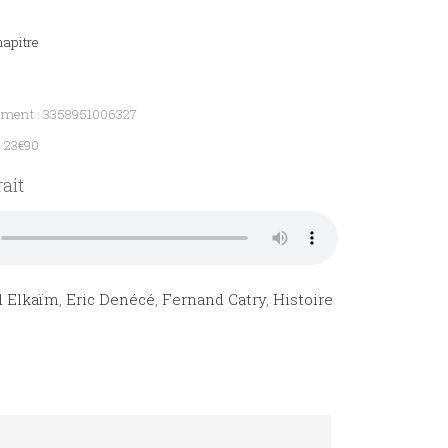
hapitre
ement : 3358951006327
: 23€90
ait
d Elkaïm
,
Eric Denécé
,
Fernand Catry
,
Histoire