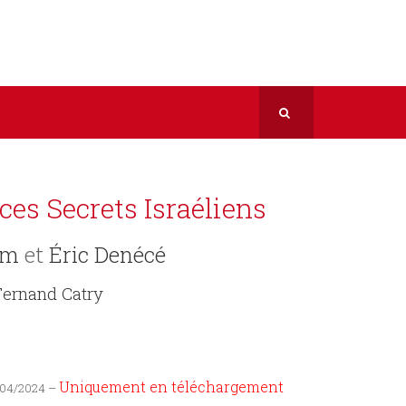
ces Secrets Israéliens
ïm
et
Éric Denécé
Fernand Catry
Uniquement en téléchargement
2/04/2024 –