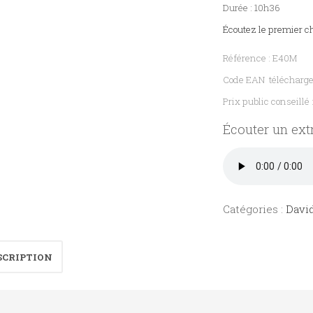
Durée : 10h36
Écoutez le premier c
Référence : E40M
Code EAN télécharg
Prix public conseillé 
Écouter un extr
Catégories :
Davi
SCRIPTION