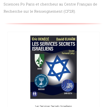
Sciences Po Paris et chercheur au Centre Français de
Sciences
Recherche sur le Renseignement (CF2R).
PARAÎTRE
humaines
CONTACT
Les Services Secrets Israéliens