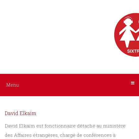
Menu
Nos
livres
audio
ACCUEIL
AUTEURS
Tous
les
INTERPRÈTES
livres
NOS
Menu
Littérature
LIVRES
Policier
/
David Elkaïm
AUDIO
Suspense
David Elkaïm est fonctionnaire détaché au ministère
des Affaires étrangères, chargé de conférences à
A
Histoire