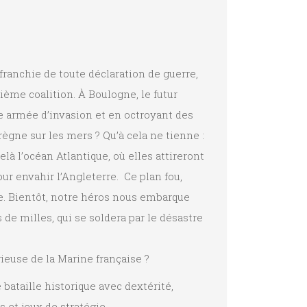
ffranchie de toute déclaration de guerre,
ième coalition. À Boulogne, le futur
 armée d’invasion et en octroyant des
ègne sur les mers ? Qu’à cela ne tienne :
là l’océan Atlantique, où elles attireront
ur envahir l’Angleterre. Ce plan fou,
te. Bientôt, notre héros nous embarque
de milles, qui se soldera par le désastre
rieuse de la Marine française ?
bataille historique avec dextérité,
 et jeux de stratégie.