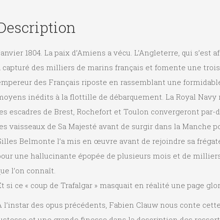
Description
anvier 1804. La paix d’Amiens a vécu. L’Angleterre, qui s’est a
 capturé des milliers de marins français et fomente une trois
empereur des Français riposte en rassemblant une formidable
oyens inédits à la flottille de débarquement. La Royal Navy r
es escadres de Brest, Rochefort et Toulon convergeront par-de
es vaisseaux de Sa Majesté avant de surgir dans la Manche po
illes Belmonte l’a mis en œuvre avant de rejoindre sa fréga
our une hallucinante épopée de plusieurs mois et de milliers 
ue l’on connaît.
t si ce « coup de Trafalgar » masquait en réalité une page glo
 l’instar des opus précédents, Fabien Clauw nous conte cette 
ustesse et une grande finesse dans la description des ressorts