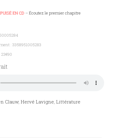
ÉPUISÉ EN CD
–
Écoutez le premier chapitre
950005284
ment : 3358951005283
: 23€90
ait
en Clauw
,
Hervé Lavigne
,
Littérature