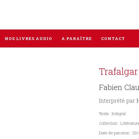
NOS LIVRES AUDIO
A PARAÎTRE
CONTACT
Tous les livres
Trafalgar
Littérature
Fabien Cla
Policier / Suspense
Interprété par
Histoire
Texte : Intégral
Sciences humaines
Collection : Littératur
Date de parution : 23