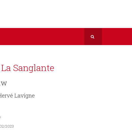
 La Sanglante
uw
Hervé Lavigne
e
/02/2023