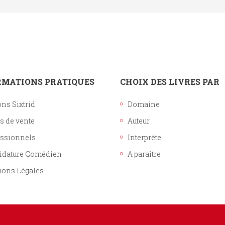
RMATIONS PRATIQUES
CHOIX DES LIVRES PAR
ons Sixtrid
Domaine
s de vente
Auteur
essionnels
Interprète
idature Comédien
A paraître
ions Légales