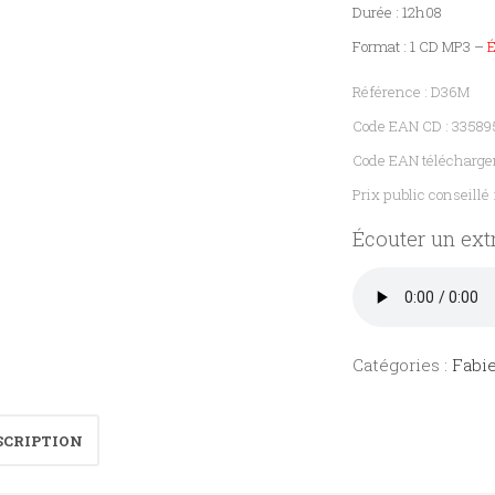
Durée : 12h08
Format : 1 CD MP3 –
Référence : D36M
Code EAN CD : 3358
Code EAN télécharge
Prix public conseillé 
Écouter un extr
Catégories :
Fabi
SCRIPTION